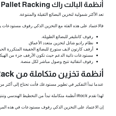
أنظمة البالت راك Pallet Racking
تعد الأكثر شمولية لتخزين البضائع الثقيلة والمتنوعة.
فالاعتماد على هذه الفئة مع التخزين الذكي رفوف مستودعات 
رفوف كانتليفر للبضائع الطويلة.
نظام راديو شاتل لتخزين متعدد الأعماق.
أرفف كارتون لايف ستورج للبضائع الخفيفة المتكررة الحر
مستودعات ذاتية الدعم حيث تكون الأرفف جزء من الهيكل
رفوف انتقائية تتيح وصول مباشر لكل منصة.
أنظمة تخزين متكاملة من iRack – من الفكرة إلى التشغيل الفعلي لمستودعك
عندما تبدأ التفكير في تطوير مستودعك فأنت تحتاج إلى أكثر 
لهذا تقدم iRack أنظمة متكاملة تبدأ من التخطيط الهندسي وتنتهي بالتشغيل الكامل.
إن الاعتماد على التخزين الذكي رفوف مستودعات في هذه المرح