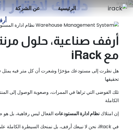
دليلك لاختيار أنظ
الرئيسية
عن الشركة
الرئيسية
الأخبار
أرف
18
أرفف صناعية، حلول مرنة،
أكتوبر
مع iRack
هل نظرت إلى مستودعك مؤخرًا وشعرت أن كل متر فيه يمثل ف
تحقيقها
تلك الفوضى التي تراها في الممرات، وصعوبة الوصول إلى المن
الكاملة
إن امتلاك
نظام ادارة المستودعات
الفعال ليس رفاهية، بل هو ض
في iRack، نحن لا نبيعك أرفف، بل نمنحك السيطرة الكاملة على مساحتك ومخزونك