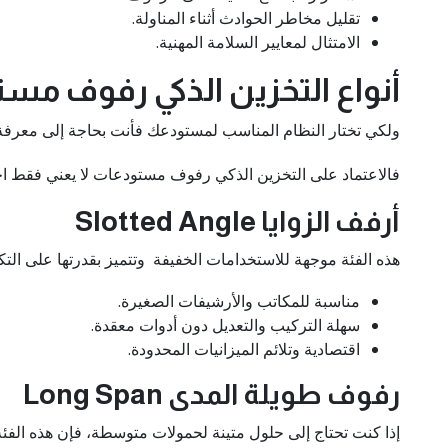
تقليل مخاطر الحوادث أثناء المناولة.
الامتثال لمعايير السلامة المهنية.
أنواع التخزين الذكي رفوف مستودع
ولكي تختار النظام المناسب لمستودعك فأنت بحاجة إلى معرفة الفئات المتنوعة التي تقدمها iRack، حيث تم تصميم كل فئة ل
فالاعتماد على التخزين الذكي رفوف مستودعات لا يعني فقط اخت
أرفف الزوايا Slotted Angle
هذه الفئة موجهة للاستخدامات الخفيفة وتتميز بقدرتها على ال
مناسبة للمكاتب والأرشيفات الصغيرة.
سهلة التركيب والتعديل دون أدوات معقدة.
اقتصادية وتلائم الميزانيات المحدودة.
رفوف طويلة المدى Long Span
إذا كنت تحتاج إلى حلول متينة لحمولات متوسطة، فإن هذه الفئة